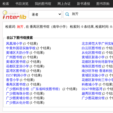
检索
书目浏览
我的图书馆
网上办证
新书通报
图书荐购
检索词:
施芳
, 在 番禺区图书馆（南华小学） 检索到: 0 条结果, 检索时间: 0.0
在以下图书馆搜索
凤凰湖小学
(1 个结果)
北京师范大学广州实
中黄外国语实验学校
(2 个结果)
白云区图书馆
(1 个结
黄埔区天韵小学
(1 个结果)
从化区图书馆
(1 个结
广州图书馆
(1 个结果)
黄埔区新港小学
(1 
黄埔区图书馆
(2 个结果)
花都区新华街培新学
花都区棠澍小学
(1 个结果)
海珠区图书馆
(2 个结
荔湾区图书馆
(2 个结果)
南沙区学校·香港科
D257鹤洞小学
(1 个结果)
黄埔区实验小学
(1 
香雪小学
(1 个结果)
花都区新华街三华小
番禺区图书馆
(1 个结果)
科教城小学
(1 个结果
广少图科普分馆（广东省科技图书馆）
(2 个结果)
D247华附荔湾
(1 个
广少图海珠分馆
(1 个结果)
越秀区图书馆
(2 个结
广少图黄埔分馆
(1 个结果)
广少图花都分馆
(1 
广少图从化分馆
(1 个结果)