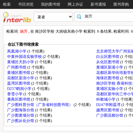
检索
书目浏览
我的图书馆
网上办证
新书通报
图书荐购
检索词:
施芳
, 在 南沙区学校·大岗镇东南小学 检索到: 0 条结果, 检索时间: 0.
在以下图书馆搜索
凤凰湖小学
(1 个结果)
北京师范大学广州实
中黄外国语实验学校
(2 个结果)
白云区图书馆
(1 个结
黄埔区天韵小学
(1 个结果)
从化区图书馆
(1 个结
广州图书馆
(1 个结果)
黄埔区新港小学
(1 
黄埔区图书馆
(2 个结果)
花都区新华街培新学
花都区棠澍小学
(1 个结果)
海珠区图书馆
(2 个结
荔湾区图书馆
(2 个结果)
南沙区学校·香港科
D257鹤洞小学
(1 个结果)
黄埔区实验小学
(1 
香雪小学
(1 个结果)
花都区新华街三华小
番禺区图书馆
(1 个结果)
科教城小学
(1 个结果
广少图科普分馆（广东省科技图书馆）
(2 个结果)
D247华附荔湾
(1 个
广少图海珠分馆
(1 个结果)
越秀区图书馆
(2 个结
广少图黄埔分馆
(1 个结果)
广少图花都分馆
(1 
广少图从化分馆
(1 个结果)