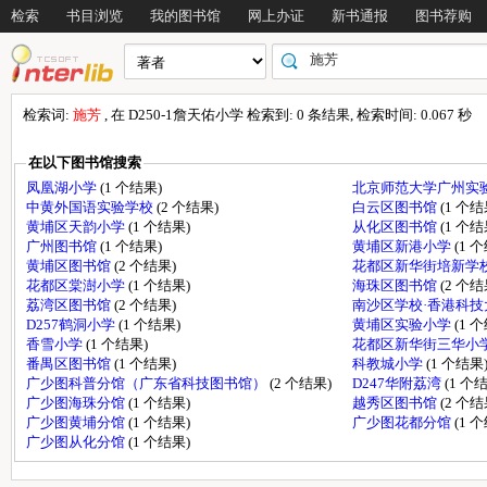
检索
书目浏览
我的图书馆
网上办证
新书通报
图书荐购
检索词:
施芳
, 在 D250-1詹天佑小学 检索到: 0 条结果, 检索时间: 0.067 秒
在以下图书馆搜索
凤凰湖小学
(1 个结果)
北京师范大学广州实
中黄外国语实验学校
(2 个结果)
白云区图书馆
(1 个结
黄埔区天韵小学
(1 个结果)
从化区图书馆
(1 个结
广州图书馆
(1 个结果)
黄埔区新港小学
(1 
黄埔区图书馆
(2 个结果)
花都区新华街培新学
花都区棠澍小学
(1 个结果)
海珠区图书馆
(2 个结
荔湾区图书馆
(2 个结果)
南沙区学校·香港科
D257鹤洞小学
(1 个结果)
黄埔区实验小学
(1 
香雪小学
(1 个结果)
花都区新华街三华小
番禺区图书馆
(1 个结果)
科教城小学
(1 个结果
广少图科普分馆（广东省科技图书馆）
(2 个结果)
D247华附荔湾
(1 个
广少图海珠分馆
(1 个结果)
越秀区图书馆
(2 个结
广少图黄埔分馆
(1 个结果)
广少图花都分馆
(1 
广少图从化分馆
(1 个结果)