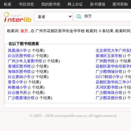
检索
书目浏览
我的图书馆
网上办证
新书通报
图书荐购
检索词:
施芳
, 在 广州市花都区新华街金华学校 检索到: 0 条结果, 检索时间: 0
在以下图书馆搜索
凤凰湖小学
(1 个结果)
北京师范大学广州实
白云区图书馆
(1 个结果)
黄埔区玉泉学校
(1 
广州少年儿童图书馆
(1 个结果)
广州图书馆
(1 个结果
黄埔区图书馆
(2 个结果)
花都区新华街培新学
海珠区图书馆
(2 个结果)
广少图增城分馆
(1 
白云萧岗小学
(1 个结果)
D257鹤洞小学
(1 个
香雪小学
(1 个结果)
花都区新华街三华小
科教城小学
(1 个结果)
天河区图书馆
(4 个
白云微书房
(1 个结果)
广少图海珠分馆
(1 
广少图黄埔分馆
(1 个结果)
广少图花都分馆
(1 
© 2005－
2026 www.interlib.com.cn, all rights reserved