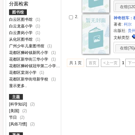
分面检索
在馆(120
图书馆
2.
神奇校车：
白云区图书馆
(1)
著者:
柯尔
白云龙嘉小学
(1)
出版社:
贵
白云萧岗小学
(1)
文献类型:
从化区图书馆
(1)
广州少年儿童图书馆
(1)
在馆(76)
花都区狮岭镇新民小学
(1)
花都区新华街三华小学
(1)
共 1 页
首页
<上一页
1
下一
花都区狮岭镇冠华第二小学
(1)
花都区棠澍小学
(1)
花都区新华街培新学校
(1)
显示更多..
主题
[科学知识]
(2)
[美国]
(2)
节日
(2)
[风俗习惯]
(2)