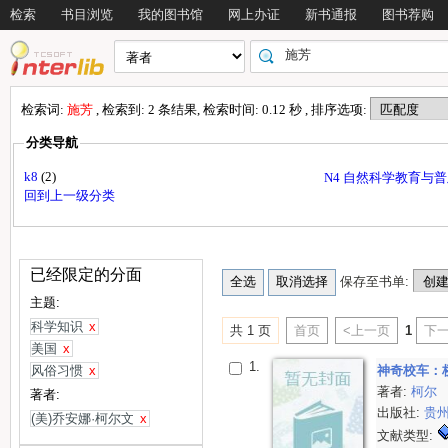
检索
书目浏览
我的图书馆
网上办证
新书通报
图书荐购
检索词:
施芳
, 检索到: 2 条结果, 检索时间: 0.12 秒 , 排序选项:
分类导航
k8
(2)
N4 自然科学教育与
回到上一级分类
已经限定的分面
保存至书单:
主题:
科学知识
x
共 1 页
首页
<上一页
1
下一
美国
x
1.
风俗习惯
x
神奇校车：
著者:
柯尔
著者:
出版社:
贵
(美)乔安娜·柯尔文
x
文献类型: