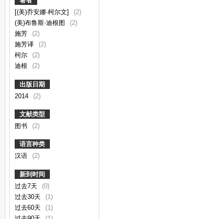
著者
[(美)乔安娜·柯尔文]
(2)
(美)布鲁斯·迪根图
(2)
施芳
(2)
施芳译
(2)
柯尔
(2)
迪根
(2)
出版日期
2014
(2)
文献类型
图书
(2)
语言种类
汉语
(2)
新到时间
过去7天
(0)
过去30天
(1)
过去60天
(1)
过去90天
(1)