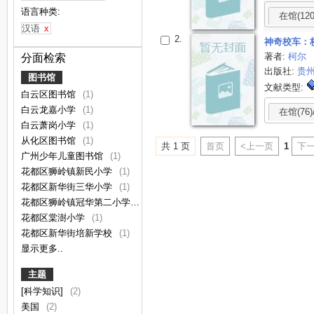
语言种类:
在馆(120
汉语
x
2.
神奇校车：
著者:
柯尔
分面检索
出版社:
贵
图书馆
文献类型:
白云区图书馆
(1)
白云龙嘉小学
(1)
在馆(76)
白云萧岗小学
(1)
从化区图书馆
(1)
共 1 页
首页
<上一页
1
下一
广州少年儿童图书馆
(1)
花都区狮岭镇新民小学
(1)
花都区新华街三华小学
(1)
花都区狮岭镇冠华第二小学
(1)
花都区棠澍小学
(1)
花都区新华街培新学校
(1)
显示更多..
主题
[科学知识]
(2)
美国
(2)