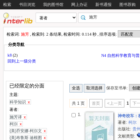
检索
书目浏览
我的图书馆
网上办证
新书通报
图书荐购
检索词:
施芳
, 检索到: 2 条结果, 检索时间: 0.114 秒 , 排序选项:
分类导航
k8
(2)
N4 自然科学教育与
回到上一级分类
已经限定的分面
保存至书单:
主题:
科学知识
x
共 1 页
首页
<上一页
1
下一
著者:
1.
神奇校车：
施芳译
x
著者:
柯尔
柯尔
x
出版社:
贵
(美)乔安娜·柯尔文
x
文献类型:
(美)布鲁斯·迪根图
x