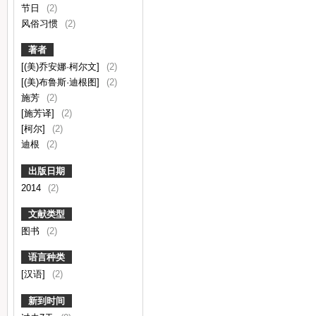
节日
(2)
风俗习惯
(2)
著者
[(美)乔安娜·柯尔文]
(2)
[(美)布鲁斯·迪根图]
(2)
施芳
(2)
[施芳译]
(2)
[柯尔]
(2)
迪根
(2)
出版日期
2014
(2)
文献类型
图书
(2)
语言种类
[汉语]
(2)
新到时间