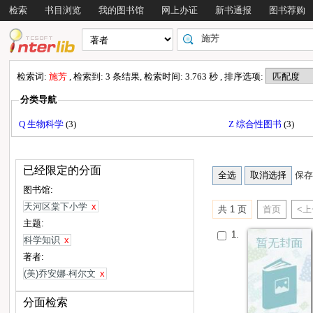
检索
书目浏览
我的图书馆
网上办证
新书通报
图书荐购
检索词:
施芳
, 检索到: 3 条结果, 检索时间: 3.763 秒 , 排序选项:
分类导航
Q 生物科学
(3)
Z 综合性图书
(3)
已经限定的分面
保存
图书馆:
天河区棠下小学
x
共 1 页
首页
<
主题:
1.
科学知识
x
著者:
(美)乔安娜·柯尔文
x
分面检索