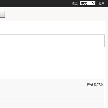
语言:
登录
已借4307次.