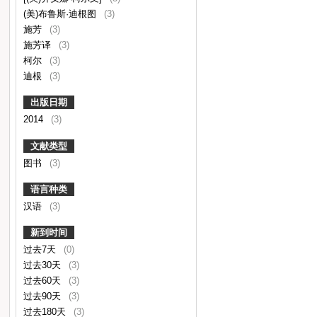
(美)布鲁斯·迪根图
(3)
施芳
(3)
施芳译
(3)
柯尔
(3)
迪根
(3)
出版日期
2014
(3)
文献类型
图书
(3)
语言种类
汉语
(3)
新到时间
过去7天
(0)
过去30天
(3)
过去60天
(3)
过去90天
(3)
过去180天
(3)