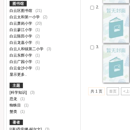
图书馆
2.
白云区图书馆
(21)
白云太和第一小学
(2)
白云萧岗小学
(20)
白云蓼江小学
(1)
白云陈田小学
(2)
白云龙嘉小学
(6)
3.
白云人和镇第二小学
(3)
白云东辉小学
(1)
白云广园小学
(1)
白云金沙小学
(1)
显示更多..
主题
共 1 页
首页
<
[科学知识]
(3)
恐龙
(1)
蜘蛛目
(1)
蟹类
(1)
著者
[(美)乔安娜·柯尔文]
(3)