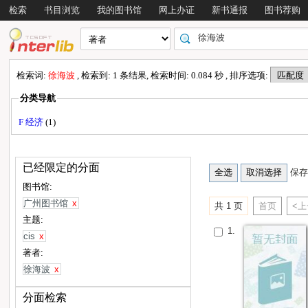
检索
书目浏览
我的图书馆
网上办证
新书通报
图书荐购
检索词:
徐海波
, 检索到: 1 条结果, 检索时间: 0.084 秒 , 排序选项:
分类导航
F 经济
(1)
已经限定的分面
保存
图书馆:
广州图书馆
x
共 1 页
首页
<
主题:
1.
cis
x
著者:
徐海波
x
分面检索