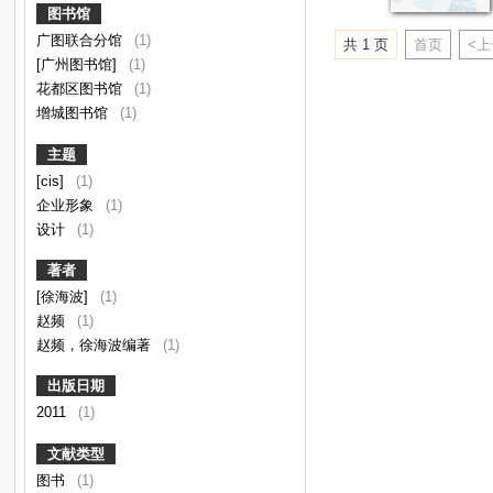
图书馆
广图联合分馆
(1)
共 1 页
首页
<
[广州图书馆]
(1)
花都区图书馆
(1)
增城图书馆
(1)
主题
[cis]
(1)
企业形象
(1)
设计
(1)
著者
[徐海波]
(1)
赵频
(1)
赵频，徐海波编著
(1)
出版日期
2011
(1)
文献类型
图书
(1)