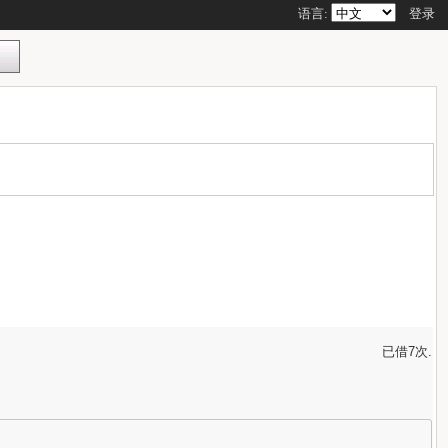
语言:
登录
已借7次.