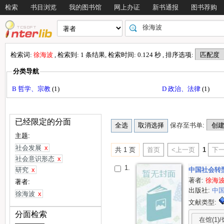
检索
书目浏览
我的图书馆
网上办证
新书通报
图书荐购
检索词:
徐海波
, 检索到: 1 条结果, 检索时间: 0.124 秒 , 排序选项:
分类导航
B 哲学、宗教
(1)
D 政治、法律
(1)
已经限定的分面
保存至书单:
主题:
社会发展
x
共 1 页
首页
<上一页
1
下一
社会意识形态
x
1.
研究
x
中国社会转
著者:
徐海
著者:
出版社:
中
徐海波
x
文献类型:
分面检索
在馆(1)/