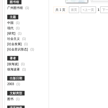
图书馆
广州图书馆
(1)
共 1 页
首页
<上一页
1
下一
主题
中国
(1)
现代
(1)
[研究]
(1)
社会主义
(1)
[社会发展]
(1)
[社会意识形态]
(1)
著者
[徐海波]
(1)
徐海波著
(1)
出版日期
2003
(1)
文献类型
图书
(1)
语言种类