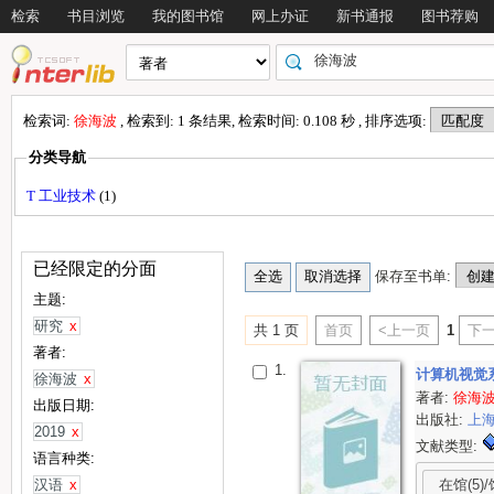
检索
书目浏览
我的图书馆
网上办证
新书通报
图书荐购
检索词:
徐海波
, 检索到: 1 条结果, 检索时间: 0.108 秒 , 排序选项:
分类导航
T 工业技术
(1)
已经限定的分面
保存至书单:
主题:
研究
x
共 1 页
首页
<上一页
1
下一
著者:
1.
计算机视觉
徐海波
x
著者:
徐海
出版日期:
出版社:
上
2019
x
文献类型:
语言种类:
在馆(5)/
汉语
x