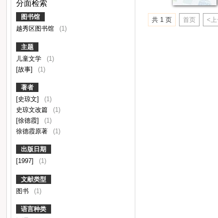
分面检索
图书馆
共 1 页
首页
<
越秀区图书馆
(1)
主题
儿童文学
(1)
[故事]
(1)
著者
[史琼文]
(1)
史琼文改篇
(1)
[徐德霞]
(1)
徐德霞原著
(1)
出版日期
[1997]
(1)
文献类型
图书
(1)
语言种类