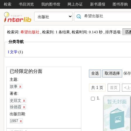
检索
书目浏览
我的图书馆
网上办证
新书通报
图书荐购
检索词:
希望出版社
, 检索到: 1 条结果, 检索时间: 0.143 秒 , 排序选项:
分类导航
I 文学
(1)
已经限定的分面
保存
主题:
故事
x
共 1 页
首页
<
著者:
1.
史琼文
x
徐德霞
x
出版日期:
1997
x