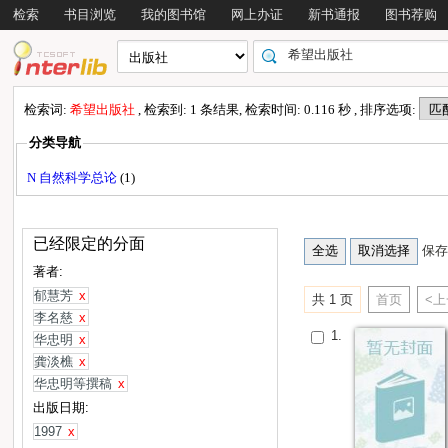
检索
书目浏览
我的图书馆
网上办证
新书通报
图书荐购
检索词:
希望出版社
, 检索到: 1 条结果, 检索时间: 0.116 秒 , 排序选项:
分类导航
N 自然科学总论
(1)
已经限定的分面
保存
著者:
郁慧芳
x
共 1 页
首页
<
李名慈
x
1.
华忠明
x
龚淡樵
x
华忠明等撰稿
x
出版日期:
1997
x