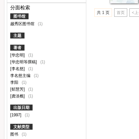
分面检索
共 1 页
首页
<
图书馆
越秀区图书馆
(1)
主题
著者
[华忠明]
(1)
[华忠明等撰稿]
(1)
[李名慈]
(1)
李名慈主编
(1)
李阳
(1)
[郁慧芳]
(1)
[龚淡樵]
(1)
出版日期
[1997]
(1)
文献类型
图书
(1)