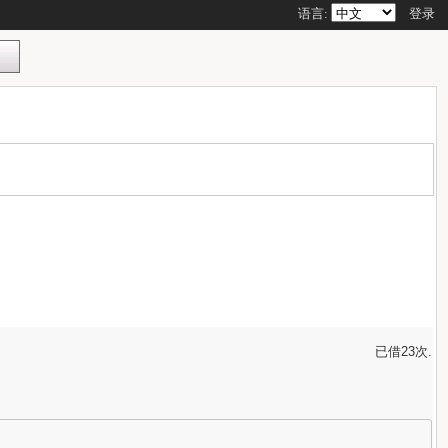
语言:
登录
已借23次.