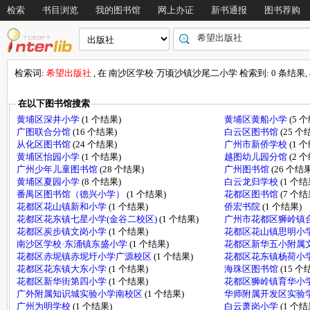
检索
书目浏览
我的图书馆
网上办证
新书通报
图书荐购
检索词:
希望出版社
, 在 南沙区学校·万顷沙镇沙尾二小学 检索到: 0 条结果, 检
在以下图书馆搜索
黄埔区深井小学
(1 个结果)
黄埔区黄船小学
(5 
广图联合分馆
(16 个结果)
白云区图书馆
(25 个
从化区图书馆
(24 个结果)
广州市新侨学校
(1 
黄埔区怡园小学
(1 个结果)
越图幼儿园分馆
(2 
广州少年儿童图书馆
(28 个结果)
广州图书馆
(26 个结果
黄埔区夏园小学
(8 个结果)
白云龙归学校
(1 个结
番禺区图书馆（德兴小学）
(1 个结果)
花都区图书馆
(7 个结
花都区花山镇新和小学
(1 个结果)
侨宏书院
(1 个结果)
花都区花东镇七星小学(金谷二校区)
(1 个结果)
广州市花都区狮岭镇
花都区炭步镇文岗小学
(1 个结果)
花都区花山镇思明小
南沙区学校·东涌镇东盛小学
(1 个结果)
花都区新华五小附属
花都区赤坭镇赤坭圩小学广源校区
(1 个结果)
花都区花东镇杨荷小
花都区花东镇大东小学
(1 个结果)
海珠区图书馆
(15 个
花都区新华街第四小学
(1 个结果)
花都区狮岭镇育华小
广外附属知识城实验小学南校区
(1 个结果)
华师附属开发区实验
广州为明学校
(1 个结果)
白云萧岗小学
(1 个结