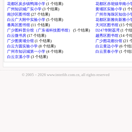
花都区炭步镇鸭湖小学
(1 个结果)
花都区赤坭镇华南小
广州知识城广实小学
(3 个结果)
黄埔区实验小学
(1 
南沙区图书馆
(27 个结果)
广州市海珠区知信小
白云广大附中实验小学
(5 个结果)
花都区新雅街新雅小
番禺区图书馆
(11 个结果)
天河区图书馆
(15 个
广少图科普分馆（广东省科技图书馆）
(5 个结果)
D247华附荔湾
(1 个
白云微书房
(17 个结果)
越秀区图书馆
(14 个
广少图黄埔分馆
(1 个结果)
广少图花都分馆
(21
白云方圆实验小学
(8 个结果)
白云黄边小学
(6 个结
广州市知识城第一小学
(4 个结果)
白云景泰小学
(1 个结
白云京溪小学
(3 个结果)
© 2005－
2026 www.interlib.com.cn, all rights reserved