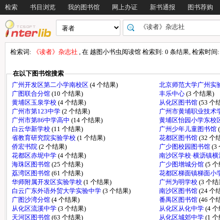
检索
书目浏览
我的图书馆
网上办证
新书通报
图书荐购
检索词:
《读者》杂志社
, 在 越图小书虫阅读馆 检索到: 0 条结果, 检索时间: 0
在以下图书馆搜索
广州开发区第二小学南校区
(4 个结果)
北京师范大学广州实
广图联合分馆
(10 个结果)
丰乐中心
(3 个结果)
黄埔区玉泉学校
(4 个结果)
从化区图书馆
(53 个
广州市第123中学
(2 个结果)
广州市黄埔职业技术
广州市第86中学高中
(14 个结果)
黄埔区怡园小学东校
白云华新学校
(11 个结果)
广州少年儿童图书馆
省教育研究院实验学校
(1 个结果)
花都区图书馆
(32 个
侨宏书院
(2 个结果)
广少图校园图书馆
(3
花都区赤坭中学
(4 个结果)
南沙区学校·横沥镇
海珠区图书馆
(25 个结果)
广少图增城分馆
(5 
荔湾区图书馆
(61 个结果)
花都区梯面镇梯面小
华师附属开发区实验学校
(1 个结果)
广州为明学校
(3 个结
白云广东外语外贸大学实验中学
(3 个结果)
南沙区图书馆
(24 个
广图沙湾分馆
(4 个结果)
番禺区图书馆
(46 个
从化区流溪中学
(3 个结果)
从化区从化中学
(4 
天河区图书馆
(63 个结果)
从化区城郊中学
(1 