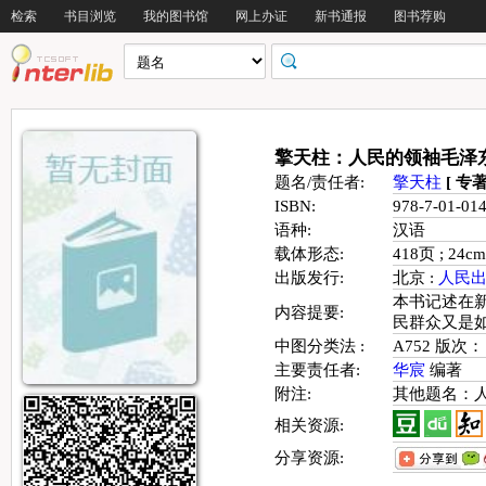
检索
书目浏览
我的图书馆
网上办证
新书通报
图书荐购
擎天柱：人民的领袖毛泽东(19
题名/责任者:
擎天柱
[ 专著
ISBN:
978-7-01-0
语种:
汉语
载体形态:
418页 ; 24cm
出版发行:
北京 :
人民
本书记述在
内容提要:
民群众又是
中图分类法 :
A752 版次：
主要责任者:
华宸
编著
附注:
其他题名：人民
相关资源:
分享资源: